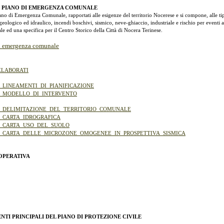
O PIANO DI EMERGENZA COMUNALE
ano di Emergenza Comunale, rapportati alle esigenze del territorio Nocerese e si compone, alle ti
geologico ed idraulico, incendi boschivi, sismico, neve-ghiaccio, industriale e rischio per eventi a
le ed una specifica per il Centro Storico della Città di Nocera Terinese.
di emergenza comunale
ELABORATI
_-_LINEAMENTI_DI_PIANIFICAZIONE
_-_MODELLO_DI_INTERVENTO
_-_DELIMITAZIONE_DEL_TERRITORIO_COMUNALE
_-_CARTA_IDROGRAFICA
_-_CARTA_USO_DEL_SUOLO
_-_CARTA_DELLE_MICROZONE_OMOGENEE_IN_PROSPETTIVA_SISMICA
OPERATIVA
NTI PRINCIPALI DEL PIANO DI PROTEZIONE CIVILE