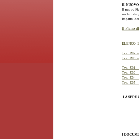
IL NUOV
Il nuovo Pi
rischio idro
impatto loca
Il Piano 
ELENCO_
Tav._R02
Tav._R03
Tav._E01
Tav._E02
Tav._E04
Tav._E05
LA SEDE 
I DOCUME